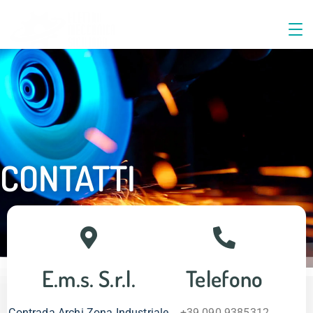
CONTATTI
E.m.s. S.r.l.
Telefono
Contrada Archi Zona Industriale
+39 090 9385312