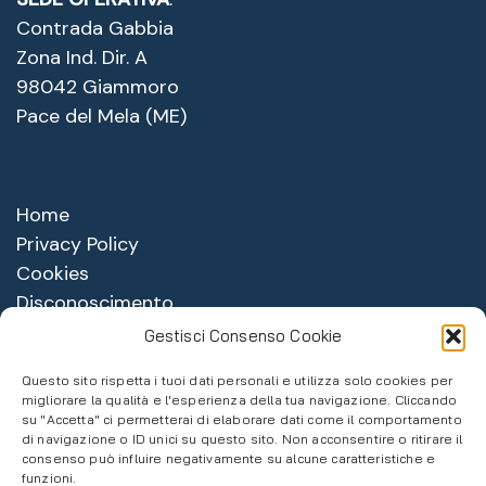
Contrada Gabbia
Zona Ind. Dir. A
98042 Giammoro
Pace del Mela (ME)
Home
Privacy Policy
Cookies
Disconoscimento
Imprint
Gestisci Consenso Cookie
Questo sito rispetta i tuoi dati personali e utilizza solo cookies per
migliorare la qualità e l'esperienza della tua navigazione. Cliccando
su "Accetta" ci permetterai di elaborare dati come il comportamento
di navigazione o ID unici su questo sito. Non acconsentire o ritirare il
consenso può influire negativamente su alcune caratteristiche e
funzioni.